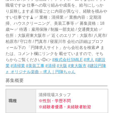
職場です🤝 仕事への取り組みや成長を、給与にしっか
り反映します💰 現場ごとに内容が異なり、経験を積みや
すい仕事です🧹 ✅ 業種：清掃業 ✅ 業務内容：定期清
掃、ハウスクリーニング、美装工事等 ✅ 募集資格：18
歳〜 ✅ 待遇：雇用保険 / 制服一部支給 / 交通費支給 ✅
住所：大阪府東大阪市 ✅ 近くのエリア：大阪市/ 八尾市/
柏原市/ 守口市 / 門真市 / 寝屋川市 会社の詳細はプロフ
ィール下の 「円陣求人サイト」から会社名を検索🔎 ま
たは、コメント欄にリンクを 載せていますので、そち
らからご覧ください😊👉
#株式会社SMILE
#求人
#建設
業
#清掃業
#美装工事
#清掃
#大阪
#東大阪市
#建設円陣
♬ オリジナル楽曲 – 求人｜円陣ちゃん
募集概要
清掃現場スタッフ
職種
※性別・学歴不問
※経験者優遇・未経験者歓迎