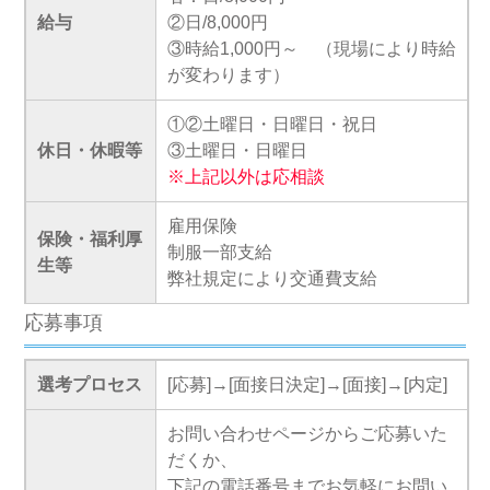
給与
②日/8,000円
③時給1,000円～ （現場により時給
が変わります）
①②土曜日・日曜日・祝日
休日・休暇等
③土曜日・日曜日
※上記以外は応相談
雇用保険
保険・福利厚
制服一部支給
生等
弊社規定により交通費支給
応募事項
選考プロセス
[応募]→[面接日決定]→[面接]→[内定]
お問い合わせページからご応募いた
だくか、
下記の電話番号までお気軽にお問い