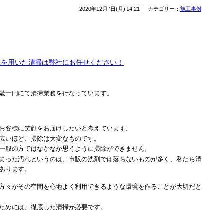
2020年12月7日(月) 14:21 ｜ カテゴリー：
施工事例
水を用いた清掃は弊社にお任せください！
畿一円にて清掃業務を行なっています。
お客様に笑顔をお届けしたいと考えています。
広いほど、掃除は大変なものです。
一般の方ではなかなか思うように掃除ができません。
まった汚れというのは、市販の洗剤では落ちないものが多く、私たち清
あります。
方々がその空間を心地よく利用できるような環境を作ることが大切だと
ためには、徹底した清掃が必要です。