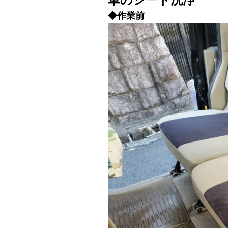
車のシート洗浄
◆作業前